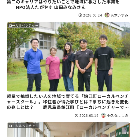
第二のキャリアはやりたいことで地域に根ざした事業を
──NPO法人たがやす 山田みなみさん
2026.03.24
茨木いずみ
ローカルベンチャー
起業で挑戦したい人を地域で育てる「錦江町ローカルベンチ
ャースクール」。移住者が得た学びとは？まちに起きた変化
の兆しとは？──鹿児島県錦江町【ローカルベンチャーで変
容する地域(10)】
2026.03.19
小久保よしの
ローカルベンチャー