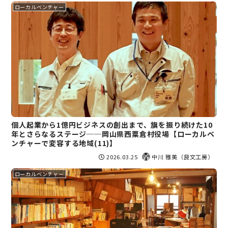
ローカルベンチャー
個人起業から1億円ビジネスの創出まで、旗を振り続けた10
年とさらなるステージ──岡山県西粟倉村役場【ローカルベ
ンチャーで変容する地域(11)】
2026.03.25
中川 雅美（良文工房）
ローカルベンチャー