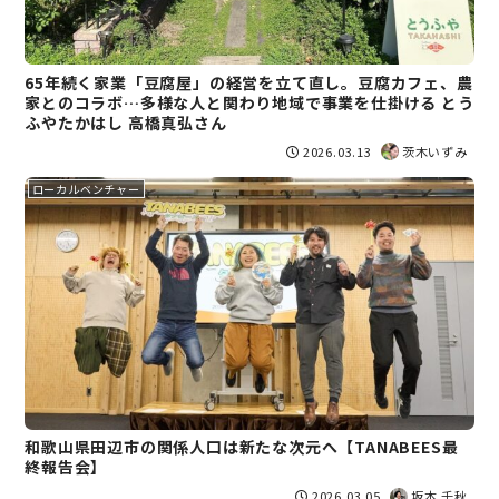
65年続く家業「豆腐屋」の経営を立て直し。豆腐カフェ、農
家とのコラボ…多様な人と関わり地域で事業を仕掛ける とう
ふやたかはし 高橋真弘さん
2026.03.13
茨木いずみ
ローカルベンチャー
和歌山県田辺市の関係人口は新たな次元へ【TANABEES最
終報告会】
2026.03.05
坂本 千秋