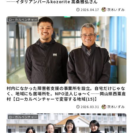
──イタリアンバールkozorite 高桑雅弘さん
2026.04.17
茨木いずみ
ローカルベンチャー
村内になかった障害者支援の事業所を設立。自宅だけじゃな
く、地域にも居場所を。NPO法人じゅ～く──岡山県西粟倉
村【ローカルベンチャーで変容する地域(15)】
2026.03.31
茨木いずみ
ローカルベンチャー