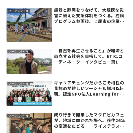
能登と静岡をつなげて、大規模な災
ワークスタイル
害に備えた支援体制をつくる。右腕
プログラム参画後、七尾市の企業に
転職した斉藤雄大さん【能登復興の
右腕(3)】
「自然を再生させること」が経済と
ワークスタイル
両立する社会を目指して。ETIC.コ
ーディネーターインタビュー第1弾
──倉辻悠平(前編)
キャリアチェンジだからこそ相性の
ワークスタイル
見極めが難しいソーシャル採用&転
職。認定NPO法人Learning for All
の事例から知るお互いの「決め手」
成り行きで開業したマクロビカフェ
ワークスタイル
が、地域に開かれた場へ。移住26年
の変遷をたどる──ライステラスカ
フェオーナー 中島デコさん