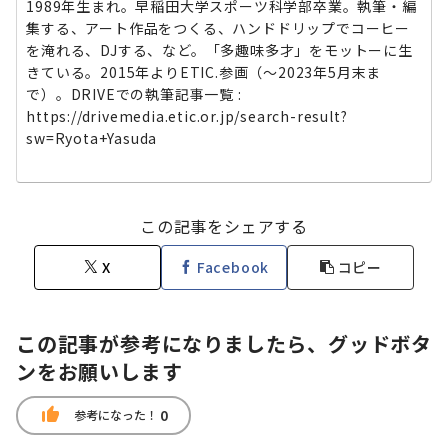
1989年生まれ。早稲田大学スポーツ科学部卒業。執筆・編
集する、アート作品をつくる、ハンドドリップでコーヒー
を淹れる、DJする、など。「多趣味多才」をモットーに生
きている。2015年よりETIC.参画（〜2023年5月末ま
で）。DRIVEでの執筆記事一覧 :
https://drivemedia.etic.or.jp/search-result?
sw=Ryota+Yasuda
この記事をシェアする
X
Facebook
コピー
この記事が参考になりましたら、グッドボタ
ンをお願いします
thumb_up
0
参考になった！