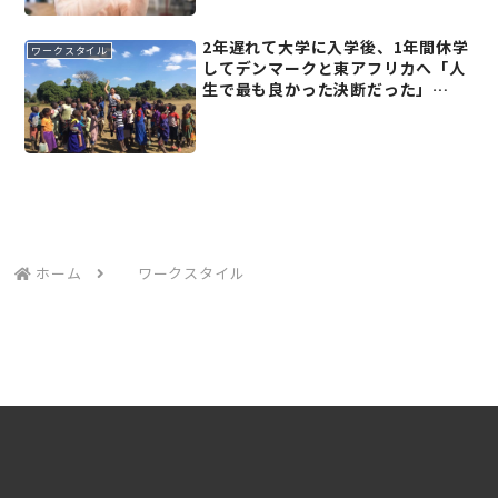
2年遅れて大学に入学後、1年間休学
ワークスタイル
してデンマークと東アフリカへ「人
生で最も良かった決断だった」
JICA・若者団体共同代表の休場優希
さん【経験者が語る「戦略的休学の
ススメ」(2)前編】
ホーム
ワークスタイル