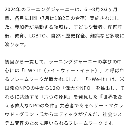
2024年のラーニングジャーニーは、6〜8月の3ヶ月
間、各月に1回（7月は1泊2日の合宿）実施されまし
た。参加者が活動する領域は、子どもや若者、産前産
後、教育、LGBTQ、自然・歴史保全、難病など多岐に
渡ります。
初回から一貫して、ラーニングジャーニーの学びの中
心には「I-We-It（アイ・ウィー・イット）」と呼ばれ
るフレームワークが置かれました。「I-We-It」は、米
国発のNPOの中から12の「偉大なNPO」を抽出し、そ
れらに共通する「六つの原則」を発見した『世界を変
える偉大なNPOの条件』共著者であるヘザー・マクラ
ウド・グラント氏からエティックが学んだ、社会シス
テム変容のために用いられるフレームワークです。