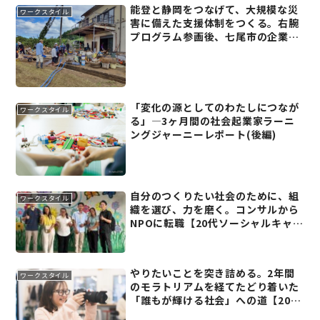
能登と静岡をつなげて、大規模な災
ワークスタイル
害に備えた支援体制をつくる。右腕
プログラム参画後、七尾市の企業に
転職した斉藤雄大さん【能登復興の
右腕(3)】
「変化の源としてのわたしにつなが
ワークスタイル
る」―3ヶ月間の社会起業家ラーニ
ングジャーニーレポート(後編)
自分のつくりたい社会のために、組
ワークスタイル
織を選び、力を磨く。コンサルから
NPOに転職【20代ソーシャルキャリ
アインタビュー】
やりたいことを突き詰める。2年間
ワークスタイル
のモラトリアムを経てたどり着いた
「誰もが輝ける社会」への道【20代
ソーシャルキャリアインタビュー】