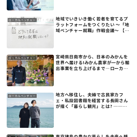
ング2025レポート(1)】
地域でいきいき働く若者を育てるプ
ローカルベンチャー
ラットフォームをつくりたい 〜「地
域ベンチャー就職」作戦会議〜 【チ
ャレンジ・コミュニティ20周年記念
(1)】
宮崎県日南市から、日本のみかんを
ローカルベンチャー
世界へ届ける!みかん農家が一から輸
出事業を立ち上げるまで―ローカル
リーダーズミーティング2024レポー
ト(7)
地方へ移住し、夫婦で古民家カフ
ローカルベンチャー
ェ・私設図書館を経営する長田さん
が描く「暮らし観光」とは? ──合
同会社コト暮らし 長田涼さん
東京諸島の豊かな暮らしを未来へ残