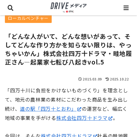
ローカルベンチャー
「どんな人がいて、どんな想いがあって、そ
してどんな作り方かを知らない限りは、やっ
ちゃいかん」株式会社四万十ドラマ・畦地履
正さん―起業家七転び八起きvol.5
2015.03.09
2025.10.22
「四万十川に負担をかけないものづくり」を理念とし
て、地元の農林業の素材にこだわった商品を生み出し
続け、
道の駅「四万十とおわ」
の運営など、幅広く
地域の事業を手がける
株式会社四万十ドラマ
。
今回は、そんな
株式会社四万十ドラマ
社長の畦地履