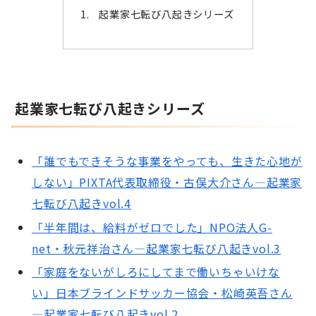
起業家七転び八起きシリーズ
起業家七転び八起きシリーズ
「誰でもできそうな事業をやっても、生きた心地が
しない」PIXTA代表取締役・古俣大介さん―起業家
七転び八起きvol.4
「半年間は、給料がゼロでした」NPO法人G-
net・秋元祥治さん―起業家七転び八起きvol.3
「家庭をないがしろにしてまで働いちゃいけな
い」日本ブラインドサッカー協会・松崎英吾さん
―起業家七転び八起きvol.2