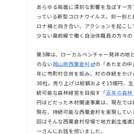
あらゆる局面に深刻な影響を及ぼす一方
っている新型コロナウイルス。刻一刻と
ロナ禍と向き合い、アクションを起こし
少ない最前線で働く自治体職員の方々の
第3弾は、ローカルベンチャー発祥の地
のない
岡山県西粟倉村
の「あたまの中」
年に市町村合併を拒み、村の存続をかけ
30社。売り上げは総額およそ15億円、生
続可能な森林経営を目指す「
百年の森林
円ほどだった木材関連事業は、現在では
現在、持続可能な西粟倉村を実現してい
回はそんな西粟倉村役場で地方創生推進
一さんにお話を伺いました。