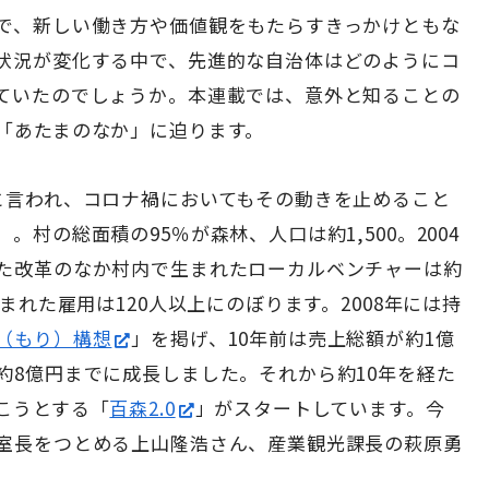
で、新しい働き方や価値観をもたらすきっかけともな
状況が変化する中で、先進的な自治体はどのようにコ
ていたのでしょうか。本連載では、意外と知ることの
「あたまのなか」に迫ります。
と言われ、コロナ禍においてもその動きを止めること
。村の総面積の95％が森林、人口は約1,500。2004
た改革のなか村内で生まれたローカルベンチャーは約
まれた雇用は120人以上にのぼります。2008年には持
（もり）構想
」を掲げ、10年前は売上総額が約1億
約8億円までに成長しました。それから約10年を経た
こうとする「
百森2.0
」がスタートしています。今
室長をつとめる上山隆浩さん、産業観光課長の萩原勇