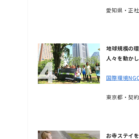
愛知県・正社
地球規模の
人々を動か
国際環境NG
東京都・契約
お寺ステイ