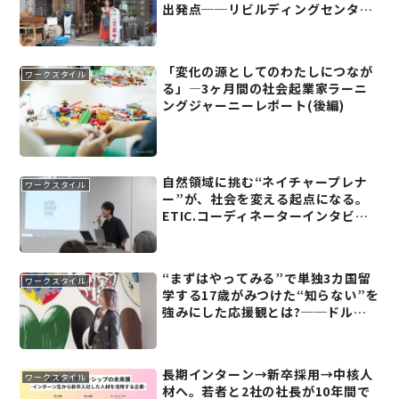
出発点──リビルディングセンター
ジャパン 東野華南子さん
「変化の源としてのわたしにつなが
ワークスタイル
る」―3ヶ月間の社会起業家ラーニ
ングジャーニーレポート(後編)
自然領域に挑む“ネイチャープレナ
ワークスタイル
ー”が、社会を変える起点になる。
ETIC.コーディネーターインタビュ
ー第1弾──倉辻悠平(後編)
“まずはやってみる”で単独3カ国留
ワークスタイル
学する17歳がみつけた“知らない”を
強みにした応援観とは?──ドルト
ン東京学園 高等部2年 二宮詩帆さん
長期インターン→新卒採用→中核人
ワークスタイル
材へ。若者と2社の社長が10年間で