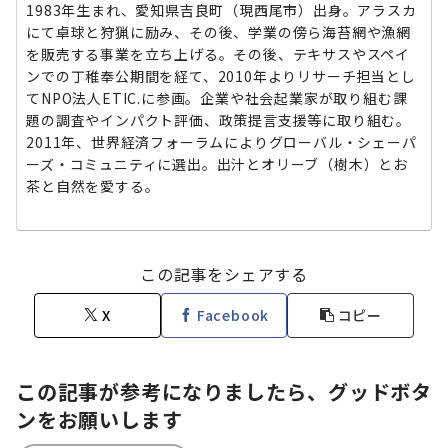
1983年生まれ、愛知県吉良町（現西尾市）出身。アラスカ
にて卓球と狩猟に励み、その後、学業の傍ら海苔網や漁網
を販売する事業を立ち上げる。その後、テキサスやスペイ
ンでの丁稚奉公期間を経て、2010年よりリサーチ担当とし
てNPO法人ETIC.に参画。企業や社会起業家が取り組む課
題の調査やインパクト評価、政策提言支援等に取り組む。
2011年、世界経済フォーラムによりグローバル・シェーパ
ーズ・コミュニティに選出。出汁とオリーブ（樹木）とお
茶と自然を愛する。
この記事をシェアする
X
Facebook
コピー
この記事が参考になりましたら、グッドボタ
ンをお願いします