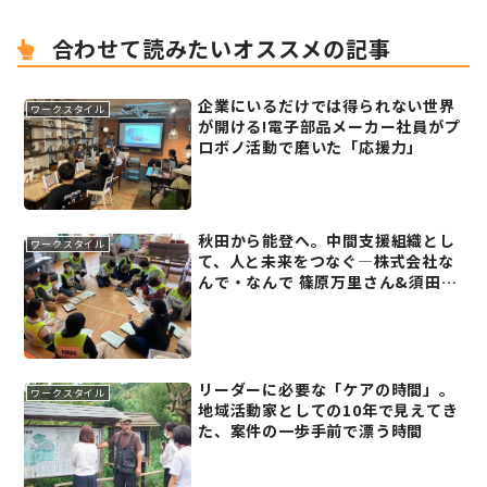
合わせて読みたいオススメの記事
企業にいるだけでは得られない世界
ワークスタイル
が開ける!電子部品メーカー社員がプ
ロボノ活動で磨いた「応援力」
秋田から能登へ。中間支援組織とし
ワークスタイル
て、人と未来をつなぐ―株式会社な
んで・なんで 篠原万里さん&須田紘
彬さん【能登復興の右腕(2)】
リーダーに必要な「ケアの時間」。
ワークスタイル
地域活動家としての10年で見えてき
た、案件の一歩手前で漂う時間