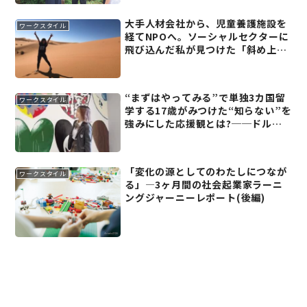
大手人材会社から、児童養護施設を
ワークスタイル
経てNPOへ。ソーシャルセクターに
飛び込んだ私が見つけた「斜め上の
大人」という支援の形【20代ソーシ
ャルキャリアインタビュー】
“まずはやってみる”で単独3カ国留
ワークスタイル
学する17歳がみつけた“知らない”を
強みにした応援観とは?──ドルト
ン東京学園 高等部2年 二宮詩帆さん
「変化の源としてのわたしにつなが
ワークスタイル
る」―3ヶ月間の社会起業家ラーニ
ングジャーニーレポート(後編)