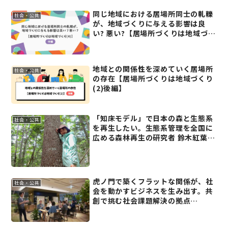
同じ地域における居場所同士の軋轢
社会・公共
が、地域づくりに与える影響は良
い? 悪い?【居場所づくりは地域づく
り(4)中編】
地域との関係性を深めていく居場所
社会・公共
の存在【居場所づくりは地域づくり
(2)後編】
「知床モデル」で日本の森と生態系
社会・公共
を再生したい。生態系管理を全国に
広める森林再生の研究者 鈴木紅葉さ
ん
虎ノ門で築くフラットな関係が、社
社会・公共
会を動かすビジネスを生み出す。共
創で挑む社会課題解決の拠点
「Glass Rock」