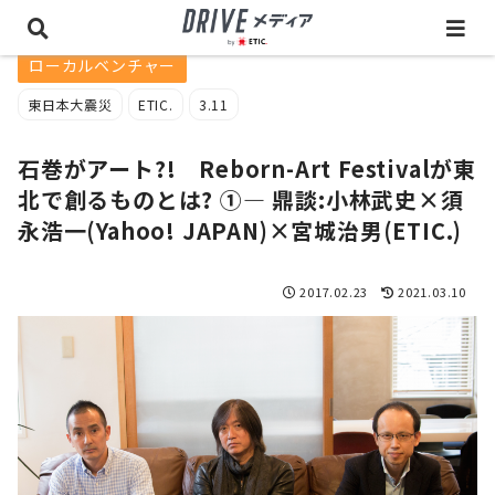
ローカルベンチャー
東日本大震災
ETIC.
3.11
石巻がアート?! Reborn-Art Festivalが東
北で創るものとは? ①— 鼎談:小林武史×須
永浩一(Yahoo! JAPAN)×宮城治男(ETIC.)
2017.02.23
2021.03.10