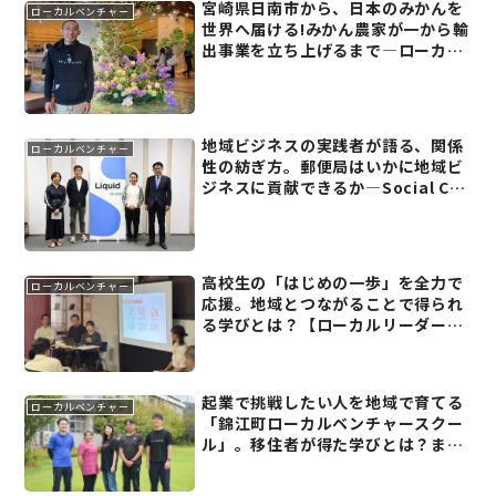
宮崎県日南市から、日本のみかんを
ローカルベンチャー
世界へ届ける!みかん農家が一から輸
出事業を立ち上げるまで―ローカル
リーダーズミーティング2024レポー
ト(7)
地域ビジネスの実践者が語る、関係
ローカルベンチャー
性の紡ぎ方。郵便局はいかに地域ビ
ジネスに貢献できるか―Social Co-
Creation Summit Liquid 2024レ
ポート(5)
高校生の「はじめの一歩」を全力で
ローカルベンチャー
応援。地域とつながることで得られ
る学びとは？【ローカルリーダーズ
ミーティング2025レポート(2)】
起業で挑戦したい人を地域で育てる
ローカルベンチャー
「錦江町ローカルベンチャースクー
ル」。移住者が得た学びとは？まち
に起きた変化の兆しとは？──鹿児
島県錦江町【ローカルベンチャーで