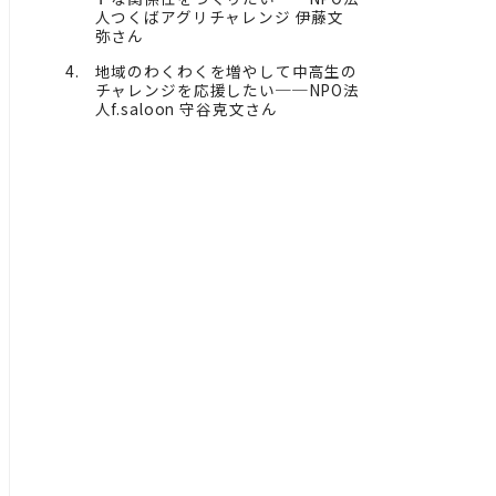
人つくばアグリチャレンジ 伊藤文
弥さん
地域のわくわくを増やして中高生の
チャレンジを応援したい──NPO法
人f.saloon 守谷克文さん