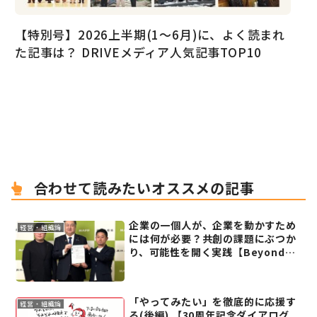
【特別号】2026上半期(1〜6月)に、よく読まれ
た記事は？ DRIVEメディア人気記事TOP10
合わせて読みたいオススメの記事
企業の一個人が、企業を動かすため
経営・組織論
には何が必要？共創の課題にぶつか
り、可能性を開く実践【Beyondカ
ンファレンス共創事例インタビュー
(後編)】
「やってみたい」を徹底的に応援す
経営・組織論
る(後編) 【30周年記念ダイアログ