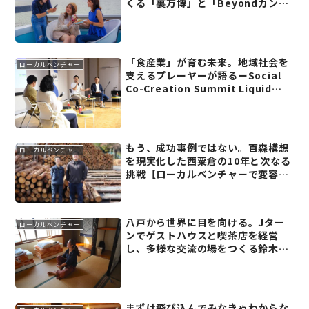
くる「裏万博」と「Beyondカンフ
ァレンス 2025」
「食産業」が育む未来。地域社会を
ローカルベンチャー
支えるプレーヤーが語るーSocial
Co-Creation Summit Liquid
2024レポート(4)
もう、成功事例ではない。百森構想
ローカルベンチャー
を現実化した西粟倉の10年と次なる
挑戦【ローカルベンチャーで変容す
る地域(13)】
八戸から世界に目を向ける。Jター
ローカルベンチャー
ンでゲストハウスと喫茶店を経営
し、多様な交流の場をつくる鈴木美
朝さん
まずは飛び込んでみなきゃわからな