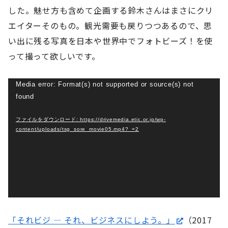
した。魅せ方も含めて企画する鈴木さんはまさにクリ
エイターそのもの。観光需要も戻りつつあるので、思
い出に残る写真を日本や世界中でフォトビーズ！を使
って撮って欲しいです。
動
Media error: Format(s) not supported or source(s) not
found
画
プ
ファイルをダウンロード: https://drivemedia.etic.or.jp/wp-
レ
content/uploads/tsg_sore_movie05.mp4?_=2
ー
ヤ
ー
「それビジ ― それ、ビジネスにしよう。」
（2017