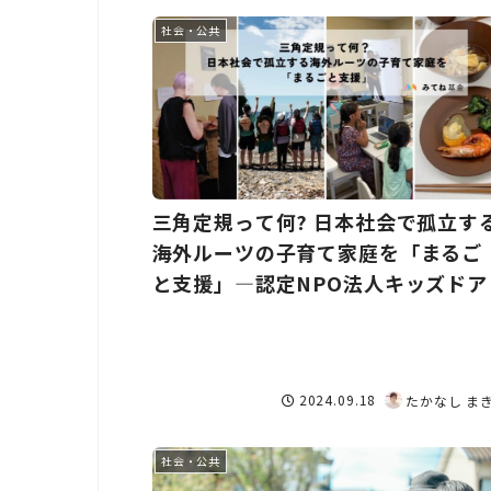
社会・公共
三角定規って何? 日本社会で孤立す
海外ルーツの子育て家庭を「まるご
と支援」―認定NPO法人キッズドア
2024.09.18
たかなし ま
社会・公共