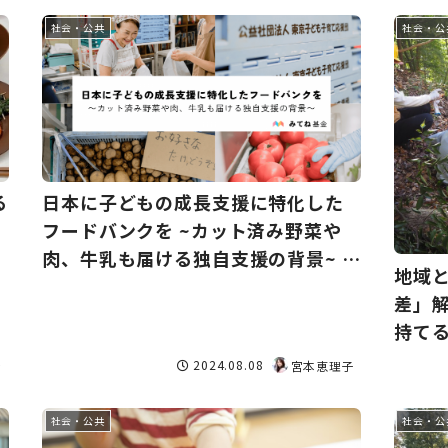
社会・公共
社会・公
る
日本に子どもの成長支援に特化した
フードバンクを ~カット済み野菜や
肉、牛乳も届ける独自支援の背景~ ―
地域
公益社団法人東京子ども子育て応援
差」
団
持て
ス・
2024.08.08
き
宮本恵理子
社会・公共
社会・公