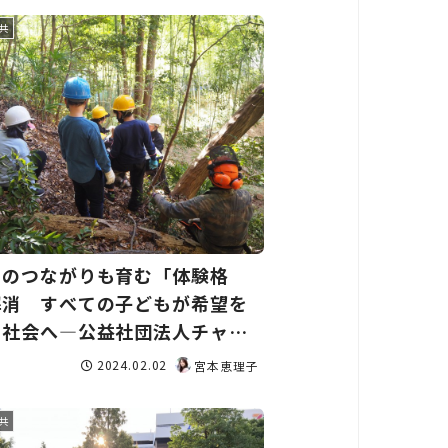
共
とのつながりも育む「体験格
解消 すべての子どもが希望を
る社会へ―公益社団法人チャン
フォー・チルドレン
2024.02.02
宮本恵理子
共