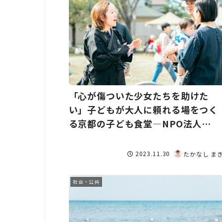
「心が傷ついた少女たちを助けた
い」子どもが大人に頼れる場をつく
る京都の子ども食堂―NPO法人
happiness
2023.11.30
たかなし ま
社会・公共