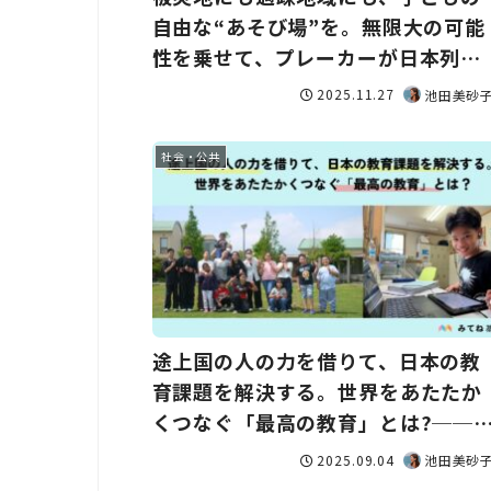
自由な“あそび場”を。無限大の可能
性を乗せて、プレーカーが日本列島
を行く!──特定非営利活動法人
2025.11.27
池田美砂
Chance For All
社会・公共
途上国の人の力を借りて、日本の教
育課題を解決する。世界をあたたか
くつなぐ「最高の教育」とは?──
定NPO法人e-Education
2025.09.04
池田美砂