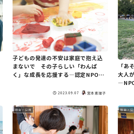
子どもの発達の不安は家庭で抱え込
「あ
まないで その子らしい「わんぱ
大人が
く」な成長を応援する―認定NPO法
―NPO
人発達わんぱく会
2023.09.07
き
宮本恵理子
社会・公共
社会・公