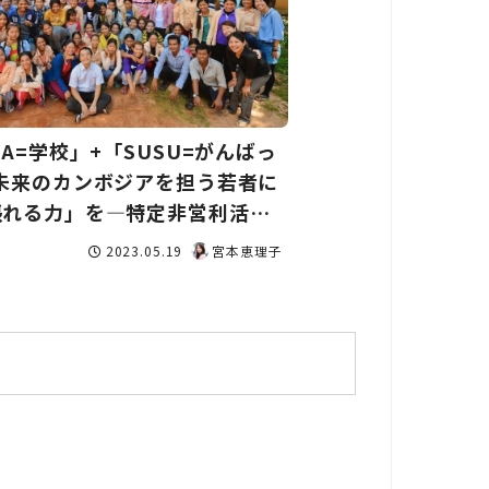
LA=学校」+「SUSU=がんばっ
」未来のカンボジアを担う若者に
張れる力」を―特定非営利活動
ALASUSU
2023.05.19
宮本恵理子