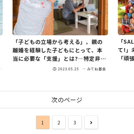
「SA
「子どもの立場から考える」。親の
て!
離婚を経験した子どもにとって、本
「頑
当に必要な「支援」とは?―特定非営
法人S
利活動法人ウィーズ
2023.05.25
子
みてね基金
次のページ
次
1
2
3