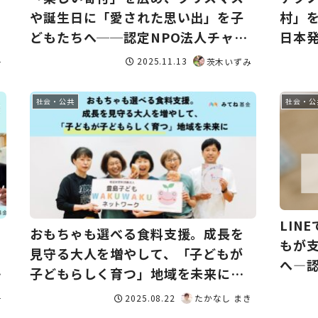
や誕生日に「愛された思い出」を子
村」
どもたちへ──認定NPO法人チャリ
日本発
ティーサンタ
──N
2025.11.13
茨木いずみ
子
社会・公共
社会・公
LIN
おもちゃも選べる食料支援。成長を
もが
見守る大人を増やして、「子どもが
へ―認
認
子どもらしく育つ」地域を未来に
──認定NPO法人豊島子ども
2025.08.22
たかなし まき
子
WAKUWAKUネットワーク