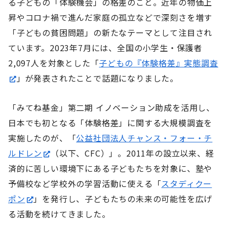
る子どもの「体験機会」の格差のこと。近年の物価上
昇やコロナ禍で進んだ家庭の孤立などで深刻さを増す
「子どもの貧困問題」の新たなテーマとして注目され
ています。2023年7月には、全国の小学生・保護者
2,097人を対象とした「
子どもの『体験格差』実態調査
」が発表されたことで話題になりました。
「みてね基金」第二期 イノベーション助成を活用し、
日本でも初となる「体験格差」に関する大規模調査を
実施したのが、「
公益社団法人チャンス・フォー・チ
ルドレン
（以下、CFC）」。2011年の設立以来、経
済的に苦しい環境下にある子どもたちを対象に、塾や
予備校など学校外の学習活動に使える「
スタディクー
ポン
」を発行し、子どもたちの未来の可能性を広げ
る活動を続けてきました。