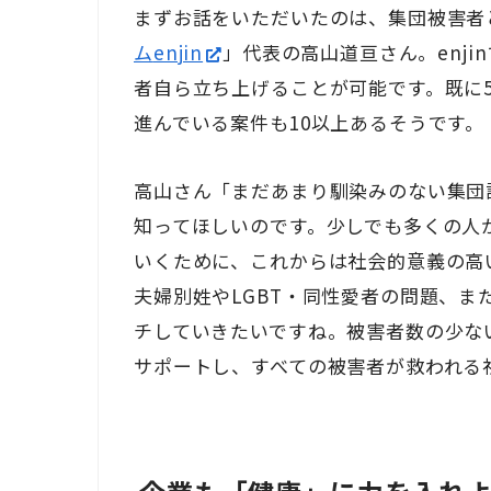
まずお話をいただいたのは、集団被害者
ム
enjin
」代表の高山道亘さん。
enjin
者自ら立ち上げることが可能です。既に
進んでいる案件も
10
以上あるそうです。
高山さん「まだあまり馴染みのない集団
知ってほしいのです。少しでも多くの人
いくために、これからは社会的意義の高
夫婦別姓や
LGBT
・同性愛者の問題、ま
チしていきたいですね。被害者数の少な
サポートし、すべての被害者が救われる