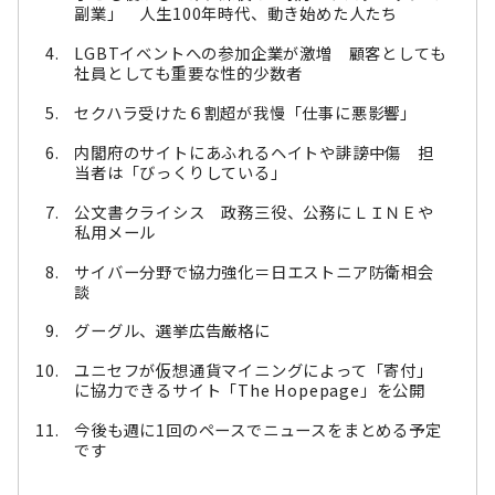
副業」 人生100年時代、動き始めた人たち
LGBTイベントへの参加企業が激増 顧客としても
社員としても重要な性的少数者
セクハラ受けた６割超が我慢「仕事に悪影響」
内閣府のサイトにあふれるヘイトや誹謗中傷 担
当者は「びっくりしている」
公文書クライシス 政務三役、公務にＬＩＮＥや
私用メール
サイバー分野で協力強化＝日エストニア防衛相会
談
グーグル、選挙広告厳格に
ユニセフが仮想通貨マイニングによって「寄付」
に協力できるサイト「The Hopepage」を公開
今後も週に1回のペースでニュースをまとめる予定
です