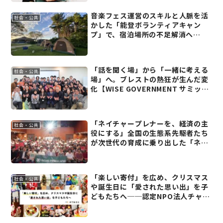
音楽フェス運営のスキルと人脈を活
社会・公共
かした「能登ボランティアキャン
プ」で、宿泊場所の不足解消へ
──NPO法人ボランティアインフォ
北村孝之さん【残したい能登からの
学び(2)】
「話を聞く場」から「一緒に考える
社会・公共
場」へ。ブレストの熱狂が生んだ変
化【WISE GOVERNMENT サミット
2025イベントレポート(後編)】
「ネイチャープレナーを、経済の主
社会・公共
役にする」全国の生態系先駆者たち
が次世代の育成に乗り出した「ネイ
チャープレナー・ジャパン」とは?
(前編)
「楽しい寄付」を広め、クリスマス
社会・公共
や誕生日に「愛された思い出」を子
どもたちへ──認定NPO法人チャリ
ティーサンタ