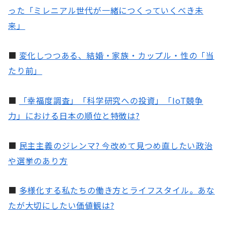
った「ミレニアル世代が一緒につくっていくべき未
来」
■
変化しつつある、結婚・家族・カップル・性の「当
たり前」
■
「幸福度調査」「科学研究への投資」「IoT競争
力」における日本の順位と特徴は?
■
民主主義のジレンマ? 今改めて見つめ直したい政治
や選挙のあり方
■
多様化する私たちの働き方とライフスタイル。あな
たが大切にしたい価値観は?