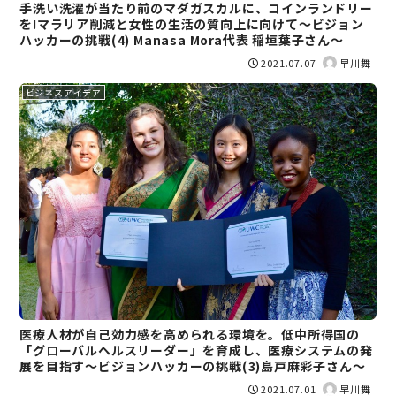
手洗い洗濯が当たり前のマダガスカルに、コインランドリー
を!マラリア削減と女性の生活の質向上に向けて～ビジョン
ハッカーの挑戦(4) Manasa Mora代表 稲垣葉子さん～
2021.07.07
早川舞
ビジネスアイデア
医療人材が自己効力感を高められる環境を。低中所得国の
「グローバルヘルスリーダー」を育成し、医療システムの発
展を目指す～ビジョンハッカーの挑戦(3)島戸麻彩子さん～
2021.07.01
早川舞