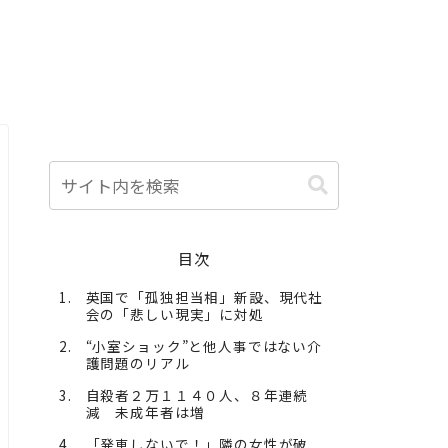
目次
英国で「孤独担当相」新設、現代社
会の「悲しい現実」に対処
“小室ショック”と他人事ではない介
護問題のリアル
自殺者２万１１４０人、８年連続
減 未成年者は増
「発車しないで！」隣の女性が破