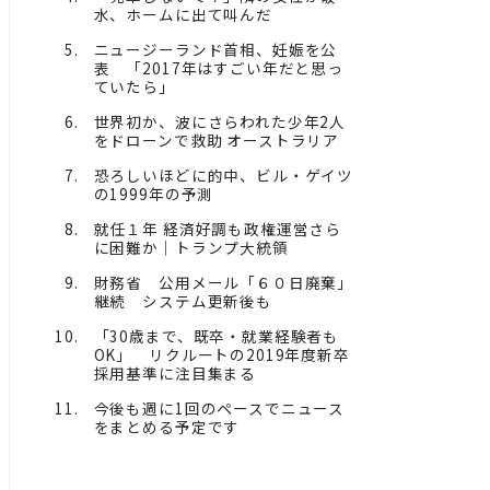
水、ホームに出て叫んだ
ニュージーランド首相、妊娠を公
表 「2017年はすごい年だと思っ
ていたら」
世界初か、波にさらわれた少年2人
をドローンで救助 オーストラリア
恐ろしいほどに的中、ビル・ゲイツ
の1999年の予測
就任１年 経済好調も政権運営さら
に困難か｜トランプ大統領
財務省 公用メール「６０日廃棄」
継続 システム更新後も
「30歳まで、既卒・就業経験者も
OK」 リクルートの2019年度新卒
採用基準に注目集まる
今後も週に1回のペースでニュース
をまとめる予定です