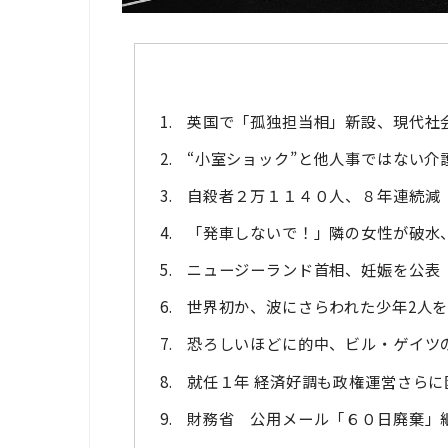
英国で「孤独担当相」新設、現代社
“小室ショック”と他人事ではない介
自殺者２万１１４０人、８年連続減
「発車しないで！」隣の女性が破水
ニュージーランド首相、妊娠を公表 
世界初か、波にさらわれた少年2人を
恐ろしいほどに的中、ビル・ゲイツの
就任１年 経済好調も政権運営さら
財務省 公用メール「６０日廃棄」