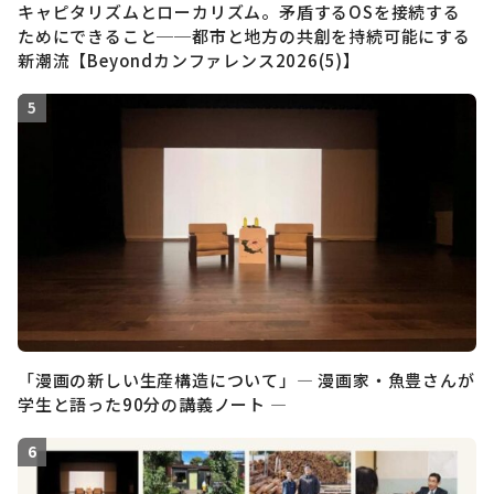
キャピタリズムとローカリズム。矛盾するOSを接続する
ためにできること──都市と地方の共創を持続可能にする
新潮流【Beyondカンファレンス2026(5)】
「漫画の新しい生産構造について」― 漫画家・魚豊さんが
学生と語った90分の講義ノート ―