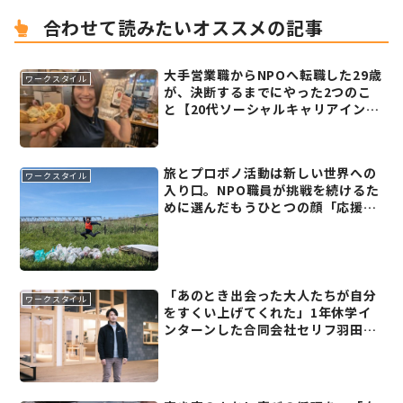
合わせて読みたいオススメの記事
大手営業職からNPOへ転職した29歳
ワークスタイル
が、決断するまでにやった2つのこ
と【20代ソーシャルキャリアインタ
ビュー】
旅とプロボノ活動は新しい世界への
ワークスタイル
入り口。NPO職員が挑戦を続けるた
めに選んだもうひとつの顔「応援コ
ーディネーター」とは
「あのとき出会った大人たちが自分
ワークスタイル
をすくい上げてくれた」1年休学イ
ンターンした合同会社セリフ羽田知
弘さんが15年経った今思うこと【経
験者が語る「戦略的休学のススメ」
(1)前編】