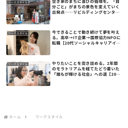
空き家のまちに喜びの循環を。「自
ワークスタイル
分ごと」がまちの景色を変えていく
出発点──リビルディングセンター
ジャパン 東野華南子さん
今できることで動き続けて夢を叶え
ワークスタイル
る。高卒→IT企業→国際協力NPOに
転職【20代ソーシャルキャリアイン
タビュー】
やりたいことを突き詰める。2年間
ワークスタイル
のモラトリアムを経てたどり着いた
「誰もが輝ける社会」への道【20代
ソーシャルキャリアインタビュー】
ホーム
ワークスタイル